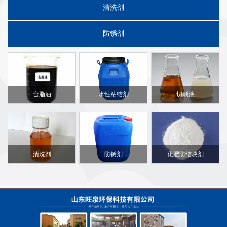
清洗剂
防锈剂
油漆无苯稀释剂
无铬钝化剂
合脂油
水性粘结剂
切削液
除油剂
防结块剂
清洗剂
防锈剂
化肥防结块剂
腈纶胶水