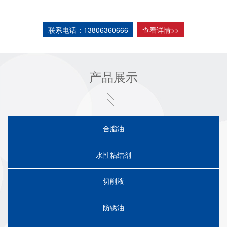
液、清洗液。化肥专用防结块剂等产品。公
司位于中国山东临朐县东城开发区骈邑南路
联系电话：13806360666
查看详情>>
700号。
山东旺泉环保科技有限公司本着”客户为先，
诚信至上”的原则，与多家企业建立长期合作
产品展示
关系。热诚欢迎各界朋友前来参观考察洽谈
业务。
合脂油
水性粘结剂
切削液
防锈油