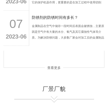
2023-06
它的保护机器作用，更重要的是在加工过程中使用切削
液，以减少其在加工过程中机器与工件之间产生的摩擦，
可见切削液润滑性能的重要性。
防锈剂的防锈时间有多长？
07
金属制品在空气中储存一段时间后表面会被锈蚀，主要原
因是空气中有大量的水分、氧气及其它腐蚀性气体等介
2023-06
质。为解决防锈问题，大多数厂家会对加工后的金属制品
进行防锈处理，使用防锈剂则可满足对加工金属或机械设
备的防锈要求，是现代广泛使用的金属防锈助剂。
查看更多
厂景厂貌