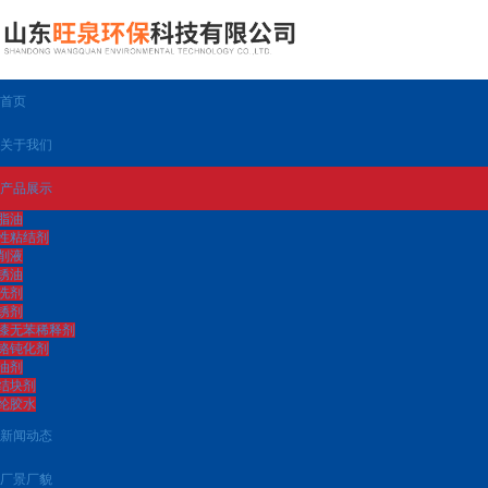
首页
关于我们
产品展示
脂油
性粘结剂
削液
锈油
洗剂
锈剂
漆无苯稀释剂
铬钝化剂
油剂
结块剂
纶胶水
新闻动态
厂景厂貌