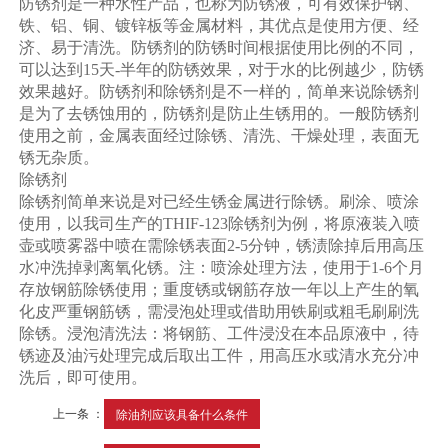
防锈剂是一种水性产品，也称为防锈液，可有效保护钢、
铁、铝、铜、镀锌板等金属材料，其优点是使用方便、经
济、易于清洗。防锈剂的防锈时间根据使用比例的不同，
可以达到15天-半年的防锈效果，对于水的比例越少，防锈
效果越好。防锈剂和除锈剂是不一样的，简单来说除锈剂
是为了去锈蚀用的，防锈剂是防止生锈用的。一般防锈剂
使用之前，金属表面经过除锈、清洗、干燥处理，表面无
锈无杂质。
除锈剂
除锈剂简单来说是对已经生锈金属进行除锈。刷涂、喷涂
使用，以我司生产的THIF-123除锈剂为例，将原液装入喷
壶或喷雾器中喷在需除锈表面2-5分钟，锈渍除掉后用高压
水冲洗掉剥离氧化锈。注：喷涂处理方法，使用于1-6个月
存放钢筋除锈使用；重度锈或钢筋存放一年以上产生的氧
化皮严重钢筋锈，需浸泡处理或借助用铁刷或粗毛刷刷洗
除锈。浸泡清洗法：将钢筋、工件浸没在本品原液中，待
锈迹及油污处理完成后取出工件，用高压水或清水充分冲
洗后，即可使用。
上一条 ：
除油剂应该具备什么条件