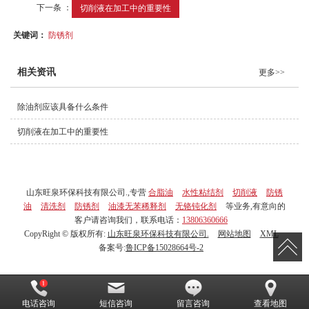
下一条 ：
切削液在加工中的重要性
关键词：
防锈剂
相关资讯
更多>>
除油剂应该具备什么条件
切削液在加工中的重要性
山东旺泉环保科技有限公司.,专营
合脂油
水性粘结剂
切削液
防锈
油
清洗剂
防锈剂
油漆无苯稀释剂
无铬钝化剂
等业务,有意向的
客户请咨询我们，联系电话：
13806360666
CopyRight © 版权所有:
山东旺泉环保科技有限公司.
网站地图
XML
备案号:
鲁ICP备15028664号-2
电话咨询
短信咨询
留言咨询
查看地图