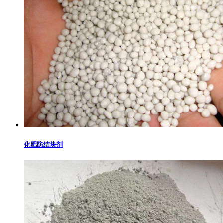
化肥防结块剂