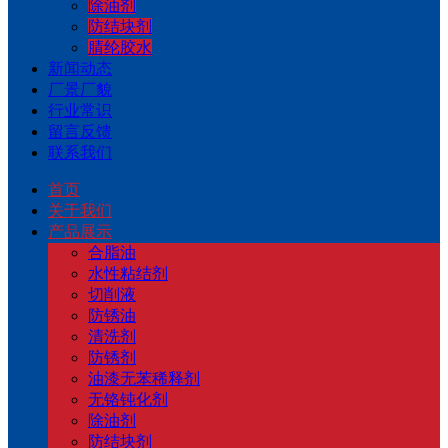
除油剂
防结块剂
腈纶胶水
新闻动态
厂景厂貌
行业常识
留言反馈
联系我们
首页
关于我们
产品展示
合脂油
水性粘结剂
切削液
防锈油
清洗剂
防锈剂
油漆无苯稀释剂
无铬钝化剂
除油剂
防结块剂