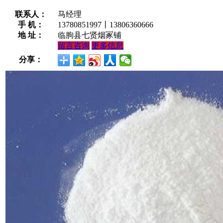
联系人：
马经理
手 机：
13780851997丨13806360666
地 址：
临朐县七贤烟冢铺
留言咨询
更多信息
分享：