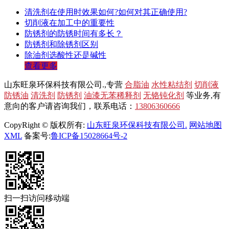
清洗剂在使用时效果如何?如何对其正确使用?
切削液在加工中的重要性
防锈剂的防锈时间有多长？
防锈剂和除锈剂区别
除油剂选酸性还是碱性
查看更多
山东旺泉环保科技有限公司.,专营
合脂油
水性粘结剂
切削液
防锈油
清洗剂
防锈剂
油漆无苯稀释剂
无铬钝化剂
等业务,有
意向的客户请咨询我们，联系电话：
13806360666
CopyRight © 版权所有:
山东旺泉环保科技有限公司.
网站地图
XML
备案号:
鲁ICP备15028664号-2
扫一扫访问移动端