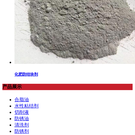
化肥防结块剂
产品展示
合脂油
水性粘结剂
切削液
防锈油
清洗剂
防锈剂