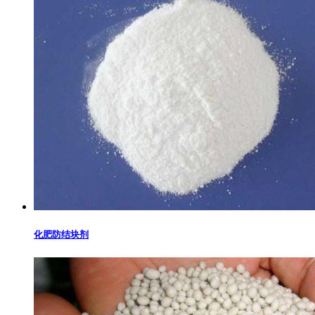
化肥防结块剂