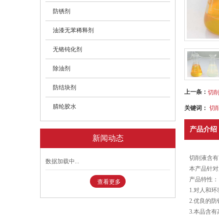
防锈剂
油漆无苯稀释剂
无铬钝化剂
除油剂
防结块剂
上一条：
切
腈纶胶水
关键词：
切
产品介绍
新闻动态
切削液含有
数据加载中...
本产品针对
产品特性：
查看更多
1.对人和
2.优良的
3.本品含