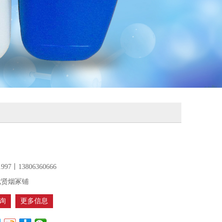
1997丨13806360666
七贤烟冢铺
询
更多信息