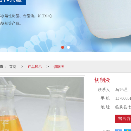
置：
首页
产品展示
切削液
>
>
切削液
联系人：
马经理
手 机：
1378085
地 址：
临朐县
留言咨