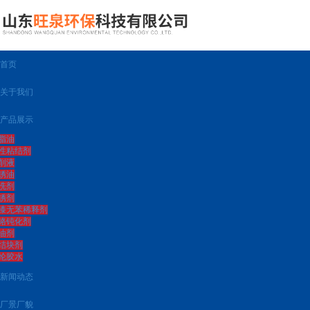
首页
关于我们
产品展示
脂油
性粘结剂
削液
锈油
洗剂
锈剂
漆无苯稀释剂
铬钝化剂
油剂
结块剂
纶胶水
新闻动态
厂景厂貌