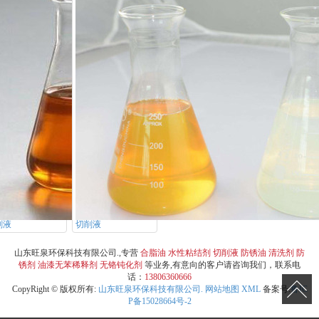
削液
切削液
山东旺泉环保科技有限公司.,专营
合脂油
水性粘结剂
切削液
防锈油
清洗剂
防
锈剂
油漆无苯稀释剂
无铬钝化剂
等业务,有意向的客户请咨询我们，联系电
话：
13806360666
CopyRight © 版权所有:
山东旺泉环保科技有限公司.
网站地图
XML
备案号:
鲁IC
P备15028664号-2