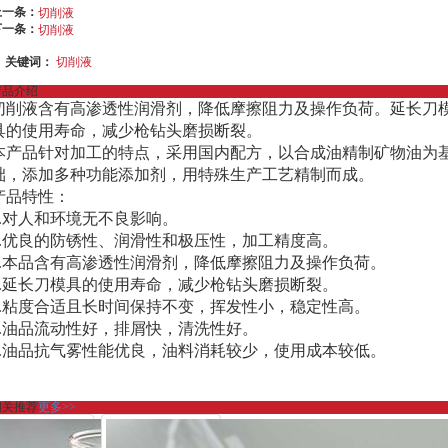
上一条：
切削液
下一条：
切削液
关键词：
切削液
产品介绍
切削液含有高渗透性润滑剂，降低摩擦阻力及操作负荷。延长刀
具的使用寿命，减少枪钻头磨损断裂。
本产品针对加工的特点，采用国内配方，以合成油精制矿物油为
础，添加多种功能添加剂，用特殊生产工艺精制而成。
产品特性：
1.对人和环境无不良影响。
2.优良的防锈性、润滑性和极压性，加工精度高。
3.本品含有高渗透性润滑剂，降低摩擦阻力及操作负荷。
4.延长刀模具的使用寿命，减少枪钻头磨损断裂。
5.粘度合适且长时间保持不变，挥发性小，稳定性高。
6.油品流动性好，排屑快，清洗性好。
7.油品抗气雾性能优良，油料消耗较少，使用成本较低。
相关推荐
更多>>