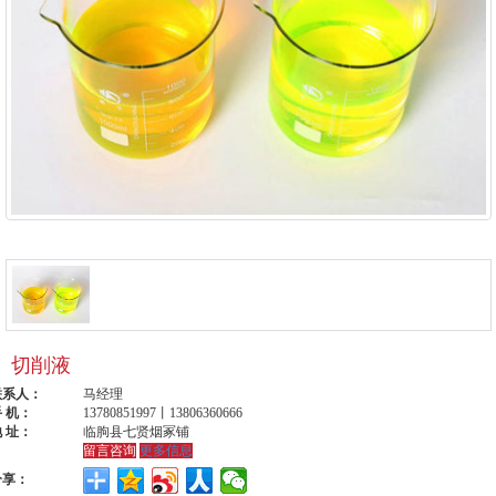
切削液
联系人：
马经理
 机：
13780851997丨13806360666
 址：
临朐县七贤烟冢铺
留言咨询
更多信息
分享：